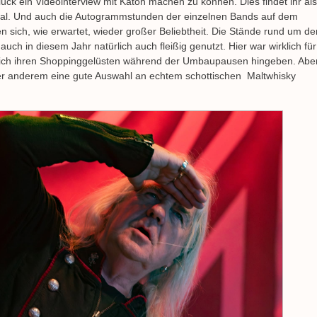
ck ein Videointerview mit Katon machen zu können. Dies findet ihr als
nal. Und auch die Autogrammstunden der einzelnen Bands auf dem
n sich, wie erwartet, wieder großer Beliebtheit. Die Stände rund um de
ch in diesem Jahr natürlich auch fleißig genutzt. Hier war wirklich für
sich ihren Shoppinggelüsten während der Umbaupausen hingeben. Abe
nter anderem eine gute Auswahl an echtem schottischen Maltwhisky