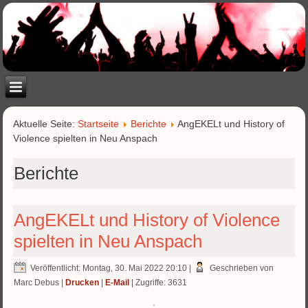
Aktuelle Seite:
Startseite
Berichte
AngEKELt und History of
Violence spielten in Neu Anspach
Berichte
AngEKELt und History of Violence
spielten in Neu Anspach
Veröffentlicht: Montag, 30. Mai 2022 20:10
|
Geschrieben von
Marc Debus
|
Drucken
|
E-Mail
| Zugriffe: 3631