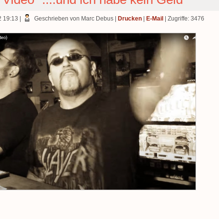
2 19:13
|
Geschrieben von Marc Debus
|
Drucken
|
E-Mail
| Zugriffe: 3476