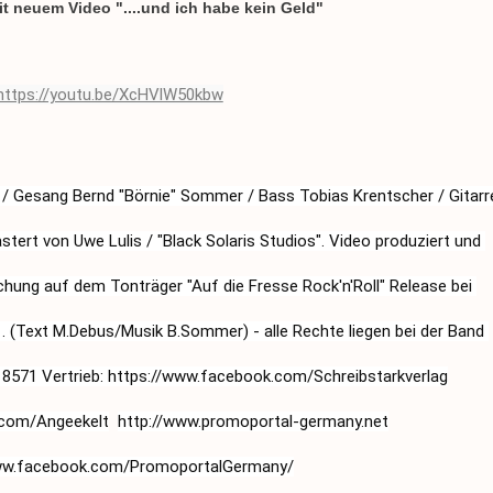
 neuem Video "....und ich habe kein Geld"
https://youtu.be/XcHVlW50kbw
rt von Uwe Lulis / "Black Solaris Studios". Video produziert und 
chung auf dem Tonträger "Auf die Fresse Rock'n'Roll" Release bei 
(Text M.Debus/Musik B.Sommer) - alle Rechte liegen bei der Band 
571 Vertrieb: 
https://www.facebook.com/Schreibstarkverlag
.com/Angeekelt
http://www.promoportal-germany.net
ww.facebook.com/PromoportalGermany/