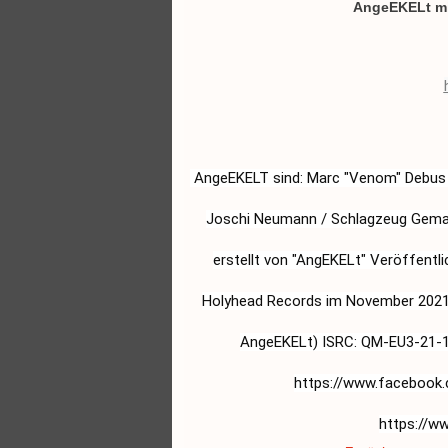
AngeEKELt mit
 AngeEKELT sind: Marc "Venom" Debus / Gesang Bernd "Börnie" Sommer / Bass Tobias Krentscher / Gitarre 
Joschi Neumann / Schlagzeug Gemaste
erstellt von "AngEKELt" Veröffentli
Holyhead Records im November 2021. 
AngeEKELt) ISRC: QM-EU3-21-18
https://www.facebook
https://w