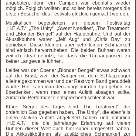
angeboten, denn ein Campen war ebenfalls wieder
möglich. Folglich wollten und sollten bereits morgens die
ersten Besucher des Festivals glücklich gemacht werden.
Musikalisch begeisterten an diesem Festivaltag
„H.E.A.T.“, „The Unity“, „Sweet Needles“, „The Treatment“
und „Blonder Bengel“ auf der Hauptbühne. Und auf der
Akustikbühne waren „Jeff Aug“ und „Chris Bay“ zu
genießen. Diese kleinen, aber sehr feinen Schmankerl
sind einfach hervorzuheben. Die beiden Bühnen waren
zeitlich ideal genutzt, so dass die Umbaupausen zu
keiner Langeweile führten.
Leider war der Opener „Blonder Bengel“ etwas schwach
auf der Brust, weil der Sänger mit dem Schlagzeuger
alleine gekommen war und der Rest vom Band genuddelt
wurde. Hier kann man den Jungs nur den Tipp geben, zu
überdenken, wann man einen Auftritt absagen sollte,
zumal die Performance entsprechend schlecht war.
Klarer Sieger des Tages sind „The Treatment“, die
ordentlich Gas gegeben haben, „The Unity“, die ebenfalls
einen starken Auftritt abgeliefert haben und natürlich
„H.E.A.T.“, die die jahrelange Erfahrung auf vielen
Bühnen dieser Welt auch hier super umgesetzt haben.
Die Akkustikbühnen als zusätzliches Schmankerl zur