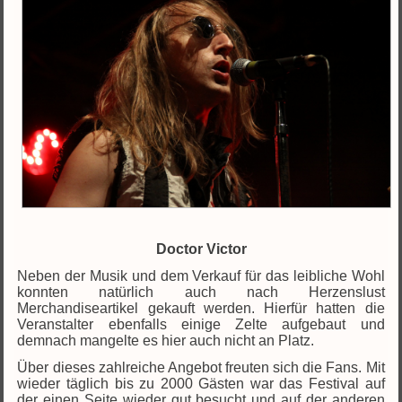
Doctor Victor
Neben der Musik und dem Verkauf für das leibliche Wohl
konnten natürlich auch nach Herzenslust
Merchandiseartikel gekauft werden. Hierfür hatten die
Veranstalter ebenfalls einige Zelte aufgebaut und
demnach mangelte es hier auch nicht an Platz.
Über dieses zahlreiche Angebot freuten sich die Fans. Mit
wieder täglich bis zu 2000 Gästen war das Festival auf
der einen Seite wieder gut besucht und auf der anderen