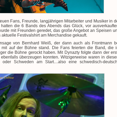
reuen Fans, Freunde, langjährigen Mitarbeiter und Musiker in d
e hatten die 6 Bands des Abends das Glück, vor ausverkauft
wurde mit Freunden geredet, das große Angebot an Speisen u
ktuelle Festivalshirt am Merchandise gekauft.
Ansage von Bernhard Weiß, der dann auch als Frontmann b
, mit auf der Bühne stand. Die Fans feierten die Band, die 
r die Bühne gerockt haben. Mit Dynazty folgte dann der ers
 ebenfalls überzeugen konnten. Witzigerweise waren in dies
 oder Schweden am Start…also eine schwedisch-deutsc