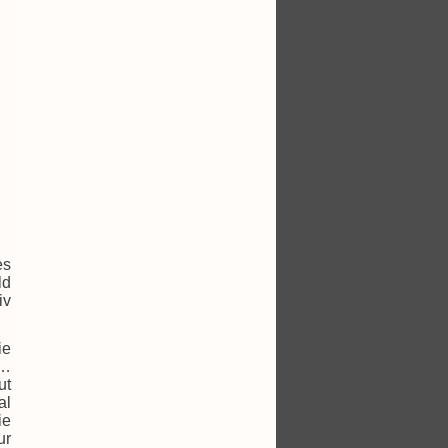
es
ld
iv
ie
g…
ut
al
ie
ur