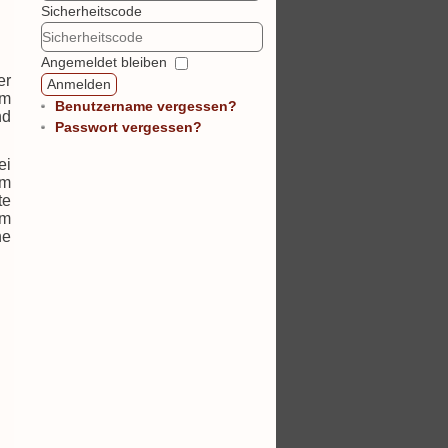
Sicherheitscode
Angemeldet bleiben
er
Anmelden
em
Benutzername vergessen?
nd
Passwort vergessen?
ei
im
te
em
he