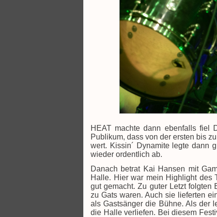
HEAT machte dann ebenfalls fiel D
Publikum, dass von der ersten bis zur
wert. Kissin´ Dynamite legte dann 
wieder ordentlich ab.
Danach betrat Kai Hansen mit Gam
Halle. Hier war mein Highlight des 
gut gemacht. Zu guter Letzt folgten
zu Gats waren. Auch sie lieferten 
als Gastsänger die Bühne. Als der le
die Halle verliefen. Bei diesem Fest