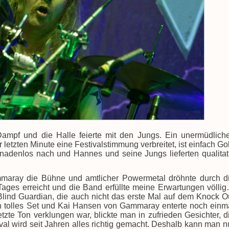
ampf und die Halle feierte mit den Jungs. Ein unermüdlich
 letzten Minute eine Festivalstimmung verbreitet, ist einfach Go
gnadenlos nach und Hannes und seine Jungs lieferten qualitat
maray die Bühne und amtlicher Powermetal dröhnte durch d
Tages erreicht und die Band erfüllte meine Erwartungen völli
 Blind Guardian, die auch nicht das erste Mal auf dem Knock O
ein tolles Set und Kai Hansen von Gammaray enterte noch einm
tzte Ton verklungen war, blickte man in zufrieden Gesichter, d
ival wird seit Jahren alles richtig gemacht. Deshalb kann man n