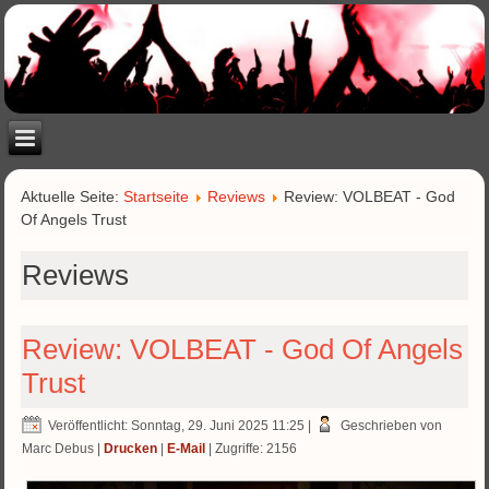
Aktuelle Seite:
Startseite
Reviews
Review: VOLBEAT - God
Of Angels Trust
Reviews
Review: VOLBEAT - God Of Angels
Trust
Veröffentlicht: Sonntag, 29. Juni 2025 11:25
|
Geschrieben von
Marc Debus
|
Drucken
|
E-Mail
| Zugriffe: 2156