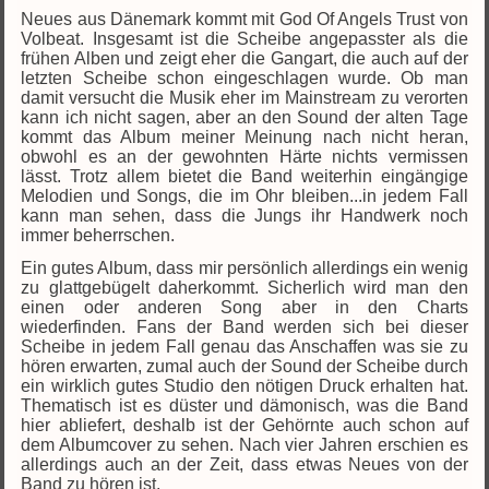
Neues aus Dänemark kommt mit God Of Angels Trust von
Volbeat. Insgesamt ist die Scheibe angepasster als die
frühen Alben und zeigt eher die Gangart, die auch auf der
letzten Scheibe schon eingeschlagen wurde. Ob man
damit versucht die Musik eher im Mainstream zu verorten
kann ich nicht sagen, aber an den Sound der alten Tage
kommt das Album meiner Meinung nach nicht heran,
obwohl es an der gewohnten Härte nichts vermissen
lässt. Trotz allem bietet die Band weiterhin eingängige
Melodien und Songs, die im Ohr bleiben...in jedem Fall
kann man sehen, dass die Jungs ihr Handwerk noch
immer beherrschen.
Ein gutes Album, dass mir persönlich allerdings ein wenig
zu glattgebügelt daherkommt. Sicherlich wird man den
einen oder anderen Song aber in den Charts
wiederfinden. Fans der Band werden sich bei dieser
Scheibe in jedem Fall genau das Anschaffen was sie zu
hören erwarten, zumal auch der Sound der Scheibe durch
ein wirklich gutes Studio den nötigen Druck erhalten hat.
Thematisch ist es düster und dämonisch, was die Band
hier abliefert, deshalb ist der Gehörnte auch schon auf
dem Albumcover zu sehen. Nach vier Jahren erschien es
allerdings auch an der Zeit, dass etwas Neues von der
Band zu hören ist.