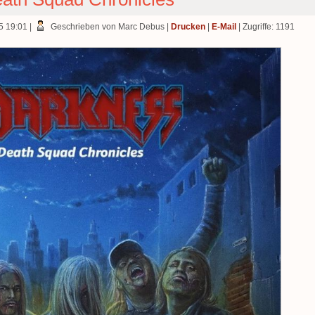
25 19:01
|
Geschrieben von Marc Debus
|
Drucken
|
E-Mail
| Zugriffe: 1191