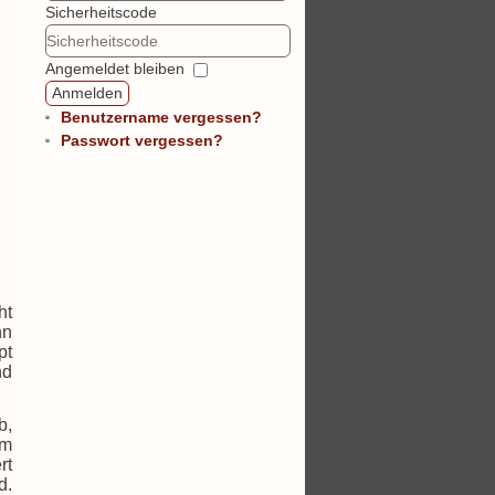
Sicherheitscode
Angemeldet bleiben
Anmelden
Benutzername vergessen?
Passwort vergessen?
ht
nn
pt
nd
b,
em
rt
d.