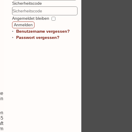
Sicherheitscode
Angemeldet bleiben
Anmelden
Benutzername vergessen?
Passwort vergessen?
ue
in
en
45
ft
em