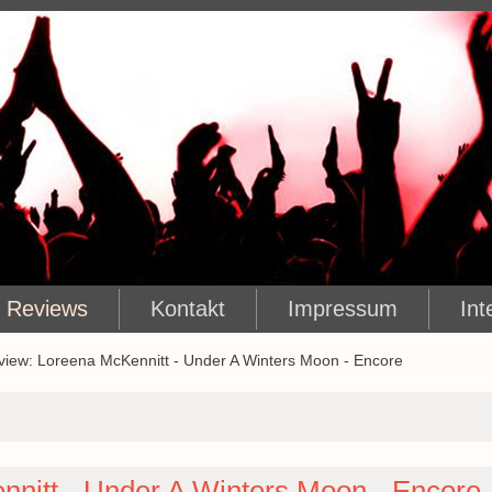
Reviews
Kontakt
Impressum
Int
view: Loreena McKennitt - Under A Winters Moon - Encore
nitt - Under A Winters Moon - Encore