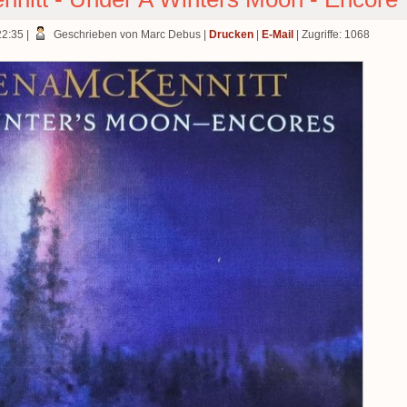
22:35
|
Geschrieben von Marc Debus
|
Drucken
|
E-Mail
| Zugriffe: 1068