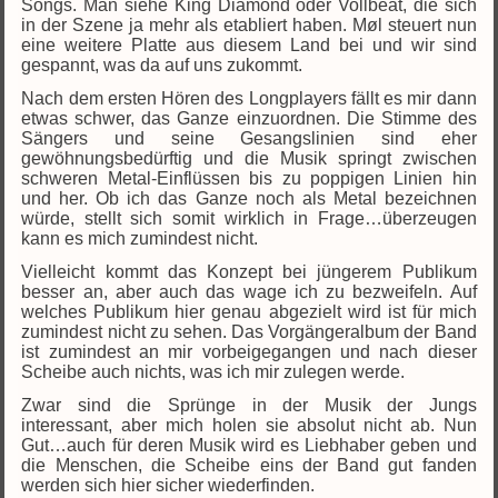
Songs. Man siehe King Diamond oder Vollbeat, die sich
in der Szene ja mehr als etabliert haben. Møl steuert nun
eine weitere Platte aus diesem Land bei und wir sind
gespannt, was da auf uns zukommt.
Nach dem ersten Hören des Longplayers fällt es mir dann
etwas schwer, das Ganze einzuordnen. Die Stimme des
Sängers und seine Gesangslinien sind eher
gewöhnungsbedürftig und die Musik springt zwischen
schweren Metal-Einflüssen bis zu poppigen Linien hin
und her. Ob ich das Ganze noch als Metal bezeichnen
würde, stellt sich somit wirklich in Frage…überzeugen
kann es mich zumindest nicht.
Vielleicht kommt das Konzept bei jüngerem Publikum
besser an, aber auch das wage ich zu bezweifeln. Auf
welches Publikum hier genau abgezielt wird ist für mich
zumindest nicht zu sehen. Das Vorgängeralbum der Band
ist zumindest an mir vorbeigegangen und nach dieser
Scheibe auch nichts, was ich mir zulegen werde.
Zwar sind die Sprünge in der Musik der Jungs
interessant, aber mich holen sie absolut nicht ab. Nun
Gut…auch für deren Musik wird es Liebhaber geben und
die Menschen, die Scheibe eins der Band gut fanden
werden sich hier sicher wiederfinden.