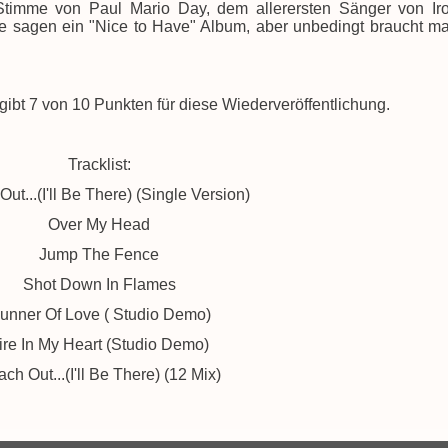
 Stimme von Paul Mario Day, dem allerersten Sänger von Ir
de sagen ein "Nice to Have" Album, aber unbedingt braucht m
bt 7 von 10 Punkten für diese Wiederveröffentlichung.
Tracklist:
ut...(I'll Be There) (Single Version)
Over My Head
Jump The Fence
Shot Down In Flames
unner Of Love ( Studio Demo)
ire In My Heart (Studio Demo)
ch Out...(I'll Be There) (12 Mix)