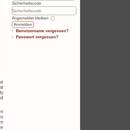
Sicherheitscode
Angemeldet bleiben
Anmelden
Benutzername vergessen?
Passwort vergessen?
ne
at
dy
nd
en
io
em
ie