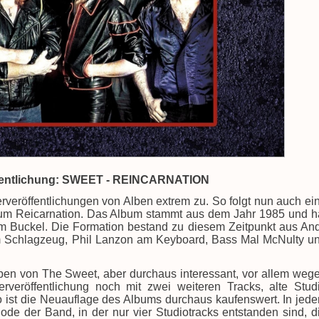
fentlichung: SWEET - REINCARNATION
erveröffentlichungen von Alben extrem zu. So folgt nun auch ei
bum Reicarnation. Das Album stammt aus dem Jahr 1985 und h
m Buckel. Die Formation bestand zu diesem Zeitpunkt aus An
am Schlagzeug, Phil Lanzon am Keyboard, Bass Mal McNulty u
lben von The Sweet, aber durchaus interessant, vor allem weg
veröffentlichung noch mit zwei weiteren Tracks, alte Stud
 ist die Neuauflage des Albums durchaus kaufenswert. In jed
de der Band, in der nur vier Studiotracks entstanden sind, d