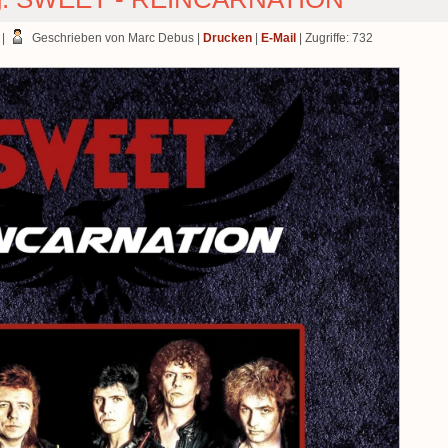
|
Geschrieben von Marc Debus
|
Drucken
|
E-Mail
| Zugriffe: 732