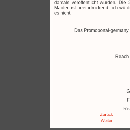
damals veröffentlicht wurden. Die
Maiden ist beeindruckend...ich wür
es nicht.
Das Promoportal-germany gi
Reach O
G
F
Rea
Zurück
Weiter