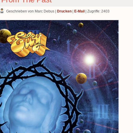
Geschrieben von Marc Debus
|
Drucken
|
E-Mail
| Zugriffe: 2403