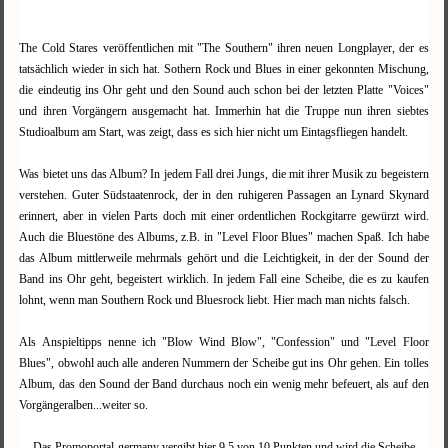
The Cold Stares veröffentlichen mit "The Southern" ihren neuen Longplayer, der es
tatsächlich wieder in sich hat. Sothern Rock und Blues in einer gekonnten Mischung,
die eindeutig ins Ohr geht und den Sound auch schon bei der letzten Platte "Voices"
und ihren Vorgängern ausgemacht hat. Immerhin hat die Truppe nun ihren siebtes
Studioalbum am Start, was zeigt, dass es sich hier nicht um Eintagsfliegen handelt.
Was bietet uns das Album? In jedem Fall drei Jungs, die mit ihrer Musik zu begeistern
verstehen. Guter Südstaatenrock, der in den ruhigeren Passagen an Lynard Skynard
erinnert, aber in vielen Parts doch mit einer ordentlichen Rockgitarre gewürzt wird.
Auch die Bluestöne des Albums, z.B. in "Level Floor Blues" machen Spaß. Ich habe
das Album mittlerweile mehrmals gehört und die Leichtigkeit, in der der Sound der
Band ins Ohr geht, begeistert wirklich. In jedem Fall eine Scheibe, die es zu kaufen
lohnt, wenn man Southern Rock und Bluesrock liebt. Hier mach man nichts falsch.
Als Anspieltipps nenne ich "Blow Wind Blow", "Confession" und "Level Floor
Blues", obwohl auch alle anderen Nummern der Scheibe gut ins Ohr gehen. Ein tolles
Album, das den Sound der Band durchaus noch ein wenig mehr befeuert, als auf den
Vorgängeralben...weiter so.
Das Promoportal-germany vergibt hier 9,5 von 10 Punkten und wird die Scheibe