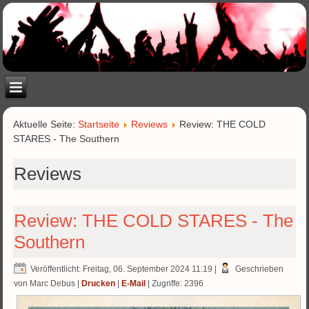
Aktuelle Seite:
Startseite
Reviews
Review: THE COLD
STARES - The Southern
Reviews
Review: THE COLD STARES - The
Southern
Veröffentlicht: Freitag, 06. September 2024 11:19
|
Geschrieben
von Marc Debus
|
Drucken
|
E-Mail
| Zugriffe: 2396