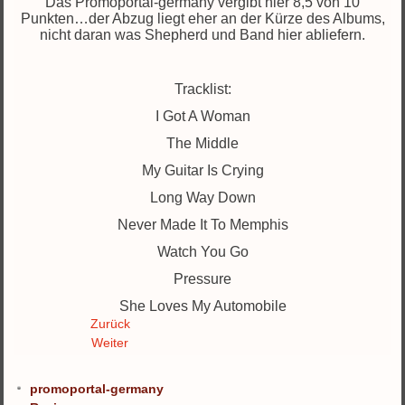
Das Promoportal-germany vergibt hier 8,5 von 10
Punkten…der Abzug liegt eher an der Kürze des Albums,
nicht daran was Shepherd und Band hier abliefern.
Tracklist:
I Got A Woman
The Middle
My Guitar Is Crying
Long Way Down
Never Made It To Memphis
Watch You Go
Pressure
She Loves My Automobile
Zurück
Weiter
promoportal-germany