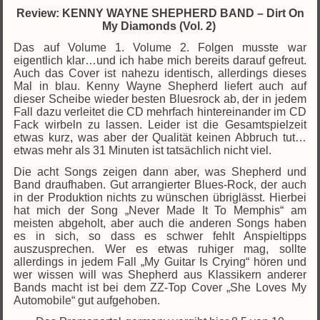
Review: KENNY WAYNE SHEPHERD BAND – Dirt On
My Diamonds (Vol. 2)
Das auf Volume 1. Volume 2. Folgen musste war
eigentlich klar…und ich habe mich bereits darauf gefreut.
Auch das Cover ist nahezu identisch, allerdings dieses
Mal in blau. Kenny Wayne Shepherd liefert auch auf
dieser Scheibe wieder besten Bluesrock ab, der in jedem
Fall dazu verleitet die CD mehrfach hintereinander im CD
Fack wirbeln zu lassen. Leider ist die Gesamtspielzeit
etwas kurz, was aber der Qualität keinen Abbruch tut…
etwas mehr als 31 Minuten ist tatsächlich nicht viel.
Die acht Songs zeigen dann aber, was Shepherd und
Band draufhaben. Gut arrangierter Blues-Rock, der auch
in der Produktion nichts zu wünschen übriglässt. Hierbei
hat mich der Song „Never Made It To Memphis“ am
meisten abgeholt, aber auch die anderen Songs haben
es in sich, so dass es schwer fehlt Anspieltipps
auszusprechen. Wer es etwas ruhiger mag, sollte
allerdings in jedem Fall „My Guitar Is Crying“ hören und
wer wissen will was Shepherd aus Klassikern anderer
Bands macht ist bei dem ZZ-Top Cover „She Loves My
Automobile“ gut aufgehoben.