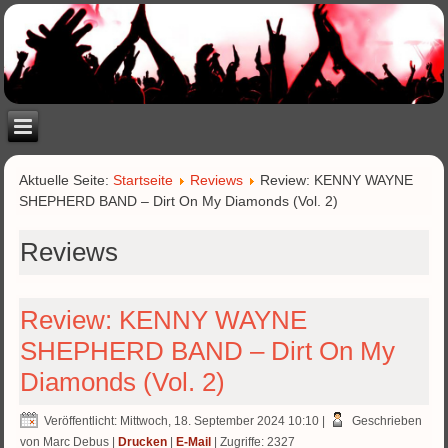
Aktuelle Seite:
Startseite
Reviews
Review: KENNY WAYNE
SHEPHERD BAND – Dirt On My Diamonds (Vol. 2)
Reviews
Review: KENNY WAYNE
SHEPHERD BAND – Dirt On My
Diamonds (Vol. 2)
Veröffentlicht: Mittwoch, 18. September 2024 10:10
|
Geschrieben
von Marc Debus
|
Drucken
|
E-Mail
| Zugriffe: 2327