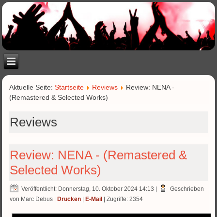
Aktuelle Seite:
Startseite
Reviews
Review: NENA -
(Remastered & Selected Works)
Reviews
Review: NENA - (Remastered &
Selected Works)
Veröffentlicht: Donnerstag, 10. Oktober 2024 14:13
|
Geschrieben
von Marc Debus
|
Drucken
|
E-Mail
| Zugriffe: 2354