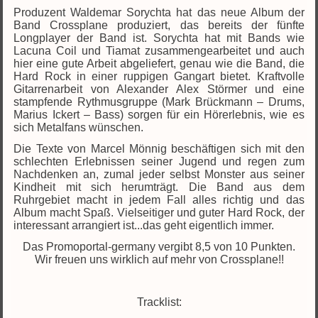
Produzent Waldemar Sorychta hat das neue Album der
Band Crossplane produziert, das bereits der fünfte
Longplayer der Band ist. Sorychta hat mit Bands wie
Lacuna Coil und Tiamat zusammengearbeitet und auch
hier eine gute Arbeit abgeliefert, genau wie die Band, die
Hard Rock in einer ruppigen Gangart bietet. Kraftvolle
Gitarrenarbeit von Alexander Alex Störmer und eine
stampfende Rythmusgruppe (Mark Brückmann – Drums,
Marius Ickert – Bass) sorgen für ein Hörerlebnis, wie es
sich Metalfans wünschen.
Die Texte von Marcel Mönnig beschäftigen sich mit den
schlechten Erlebnissen seiner Jugend und regen zum
Nachdenken an, zumal jeder selbst Monster aus seiner
Kindheit mit sich herumträgt. Die Band aus dem
Ruhrgebiet macht in jedem Fall alles richtig und das
Album macht Spaß. Vielseitiger und guter Hard Rock, der
interessant arrangiert ist...das geht eigentlich immer.
Das Promoportal-germany vergibt 8,5 von 10 Punkten.
Wir freuen uns wirklich auf mehr von Crossplane!!
Tracklist: