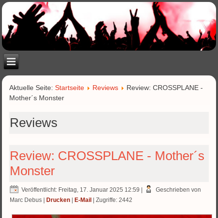
Aktuelle Seite:
Startseite
Reviews
Review: CROSSPLANE -
Mother´s Monster
Reviews
Review: CROSSPLANE - Mother´s
Monster
Veröffentlicht: Freitag, 17. Januar 2025 12:59
|
Geschrieben von
Marc Debus
|
Drucken
|
E-Mail
| Zugriffe: 2442