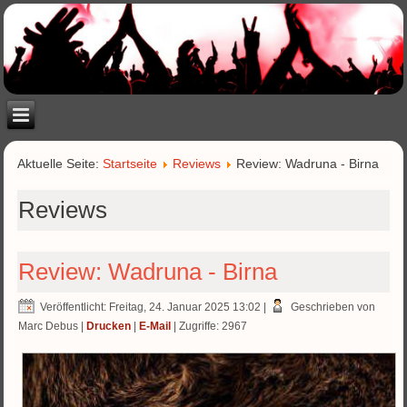
Aktuelle Seite:
Startseite
Reviews
Review: Wadruna - Birna
Reviews
Review: Wadruna - Birna
Veröffentlicht: Freitag, 24. Januar 2025 13:02
|
Geschrieben von
Marc Debus
|
Drucken
|
E-Mail
| Zugriffe: 2967