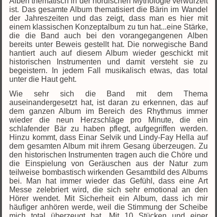
Alben thematisch in der nordischen Mythologie verwurzelt
ist. Das gesamte Album thematisiert die Bärin im Wandel
der Jahreszeiten und das zeigt, dass man es hier mit
einem klassischen Konzeptalbum zu tun hat...eine Stärke,
die die Band auch bei den vorangegangenen Alben
bereits unter Beweis gestellt hat. Die norwegische Band
hantiert auch auf diesem Album wieder geschickt mit
historischen Instrumenten und damit versteht sie zu
begeistern. In jedem Fall musikalisch etwas, das total
unter die Haut geht.
Wie sehr sich die Band mit dem Thema
auseinandergesetzt hat, ist daran zu erkennen, das auf
dem ganzen Album im Bereich des Rhythmus immer
wieder die neun Herzschläge pro Minute, die ein
schlafender Bär zu haben pflegt, aufgegriffen werden.
Hinzu kommt, dass Einar Selvik und Lindy-Fay Hella auf
dem gesamten Album mit ihrem Gesang überzeugen. Zu
den historischen Instrumenten tragen auch die Chöre und
die Einspielung von Geräuschen aus der Natur zum
teilweise bombastisch wirkenden Gesamtbild des Albums
bei. Man hat immer wieder das Gefühl, dass eine Art
Messe zelebriert wird, die sich sehr emotional an den
Hörer wendet. Mit Sicherheit ein Album, dass ich mir
häufiger anhören werde, weil die Stimmung der Scheibe
mich total überzeugt hat. Mit 10 Stücken und einer