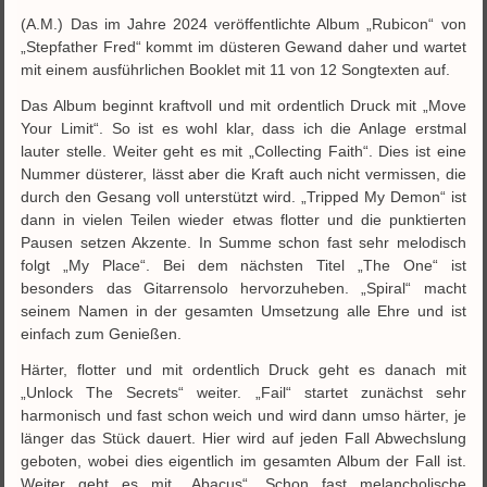
(A.M.) Das im Jahre 2024 veröffentlichte Album „Rubicon“ von
„Stepfather Fred“ kommt im düsteren Gewand daher und wartet
mit einem ausführlichen Booklet mit 11 von 12 Songtexten auf.
Das Album beginnt kraftvoll und mit ordentlich Druck mit „Move
Your Limit“. So ist es wohl klar, dass ich die Anlage erstmal
lauter stelle. Weiter geht es mit „Collecting Faith“. Dies ist eine
Nummer düsterer, lässt aber die Kraft auch nicht vermissen, die
durch den Gesang voll unterstützt wird. „Tripped My Demon“ ist
dann in vielen Teilen wieder etwas flotter und die punktierten
Pausen setzen Akzente. In Summe schon fast sehr melodisch
folgt „My Place“. Bei dem nächsten Titel „The One“ ist
besonders das Gitarrensolo hervorzuheben. „Spiral“ macht
seinem Namen in der gesamten Umsetzung alle Ehre und ist
einfach zum Genießen.
Härter, flotter und mit ordentlich Druck geht es danach mit
„Unlock The Secrets“ weiter. „Fail“ startet zunächst sehr
harmonisch und fast schon weich und wird dann umso härter, je
länger das Stück dauert. Hier wird auf jeden Fall Abwechslung
geboten, wobei dies eigentlich im gesamten Album der Fall ist.
Weiter geht es mit „Abacus“. Schon fast melancholische