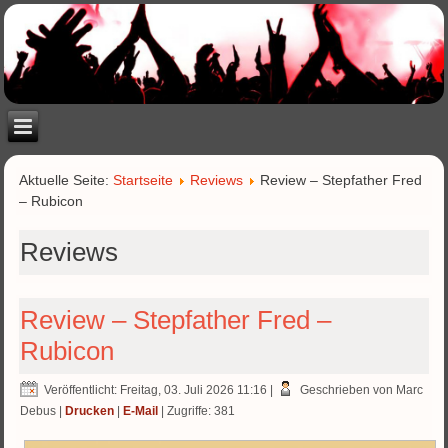
Aktuelle Seite:
Startseite
Reviews
Review – Stepfather Fred
– Rubicon
Reviews
Review – Stepfather Fred –
Rubicon
Veröffentlicht: Freitag, 03. Juli 2026 11:16
|
Geschrieben von Marc
Debus
|
Drucken
|
E-Mail
| Zugriffe: 381