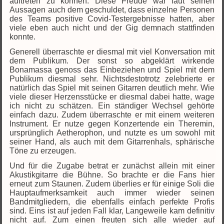
auftreten zu können. Diese Freude war laut seinen
Aussagen auch dem geschuldet, dass einzelne Personen
des Teams positive Covid-Testergebnisse hatten, aber
viele eben auch nicht und der Gig demnach stattfinden
konnte.
Generell überraschte er diesmal mit viel Konversation mit
dem Publikum. Der sonst so abgeklärt wirkende
Bonamassa genoss das Einbeziehen und Spiel mit dem
Publikum diesmal sehr. Nichtsdestotrotz zelebrierte er
natürlich das Spiel mit seinen Gitarren deutlich mehr. Wie
viele dieser Herzensstücke er diesmal dabei hatte, wage
ich nicht zu schätzen. Ein ständiger Wechsel gehörte
einfach dazu. Zudem überraschte er mit einem weiteren
Instrument. Er nutze gegen Konzertende ein Theremin,
ursprünglich Aetherophon, und nutzte es um sowohl mit
seiner Hand, als auch mit dem Gitarrenhals, sphärische
Töne zu erzeugen.
Und für die Zugabe betrat er zunächst allein mit einer
Akustikgitarre die Bühne. So brachte er die Fans hier
erneut zum Staunen. Zudem überlies er für einige Soli die
Hauptaufmerksamkeit auch immer wieder seinen
Bandmitgliedern, die ebenfalls einfach perfekte Profis
sind. Eins ist auf jeden Fall klar, Langeweile kam definitiv
nicht auf. Zum einen freuten sich alle wieder auf