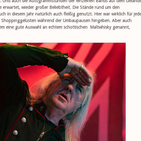
l. Und auch die Autogrammstunden der einzelnen Bands auf dem Geländ
ie erwartet, wieder großer Beliebtheit. Die Stände rund um den
h in diesem Jahr natürlich auch fleißig genutzt. Hier war wirklich für jed
ren Shoppinggelüsten während der Umbaupausen hingeben. Aber auch
derem eine gute Auswahl an echtem schottischen Maltwhisky genannt,