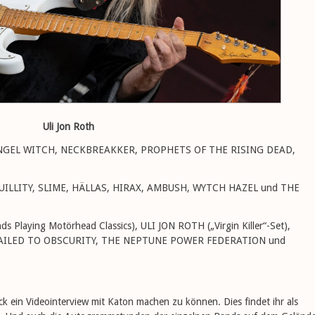
Uli Jon Roth
ANGEL WITCH, NECKBREAKKER, PROPHETS OF THE RISING DEAD,
UILLITY, SLIME, HÄLLAS, HIRAX, AMBUSH, WYTCH HAZEL und THE
 Playing Motörhead Classics), ULI JON ROTH („Virgin Killer“-Set),
NAILED TO OBSCURITY, THE NEPTUNE POWER FEDERATION und
 ein Videointerview mit Katon machen zu können. Dies findet ihr als