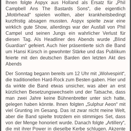
Ihnen folgte Aspyx aus Holland als Ersatz für „Phil
Campbell Ans The Bastards Sons“, die eigentlich
„Motörhead“ spielen wollten, aber krankheitsbedingt
kurzfristig absagen mussten. Aspyx spielte zwar eine
wirklich gute Show, allerdings war der Ausfall von Phil
Campel und seinen Jungs ein wahrlicher Verlust für
diesen Tag. Als Headliner des Abends wurde „Blind
Guardian“ gefeiert. Auch hier präsentierte sich die Band
um Hansi Kürsch in gewohnter Stärke und das Publikum
feierte mit den deutschen Barden den letzten Akt des
Abends
Der Sonntag begann bereits um 12 Uhr mit „Wolvespirit“,
die traditionellen Hard-Rock zum Besten gaben. Hier und
da wirkte die Band etwas unsicher, was aber an erst
kürzlichen Besetzungswechseln und der Tatsache, dass
man zwei Jahre keine Bühnenbretter unter sich hatte,
gelegen haben könnte. Ihnen folgten „Sulphur Aeon“ mit
viel Grunting im Gesang. Das ist zwar nicht meine Welt,
aber die Band spielte trotzdem ein stimmiges Set, dass
von der Menge honoriert wurde. Danach folgte „Artillery“,
die mit ihrer Power in dieselbe Kerbe schlugen. Akzente