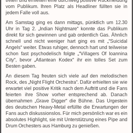
treten und erhielten eine durchweg positive Rückmeldung
vom Publikum. Ihren Platz als Headliner füllten sie in
jedem Falle voll aus.
Am Samstag ging es dann mittags, pünktlich um 12.30
Uhr in Tag 2. „Indian Nightmare“ konnte das Publikum
direkt für sich gewinnen und gab ordentlich Gas. Ähnlich
schnell und nicht weniger hart ging es mit „“Suicidal
Angels“ weiter. Etwas ruhiger, dennoch hart und teilweise
schon fast psychodelisch folgte „“Villagers Of Ioannina
City“, bevor „Atlantean Kodex“ ihr ein tolles Set zum
Besten gaben.
An diesem Tag freuten sich viele auf den melodischen
Rock, des „Night Flight Orchestra“. Dafür erhielten sie wie
erwartet viel positive Kritik nach dem Auftritt und die Fans
feierten ihre Show vorher entsprechend ab. Danach
übernahmen „Grave Digger“ die Bühne. Das Urgestein
des deutschen Heavy-Metal erfüllte die Erwartungen der
Fans auch diskussionslos. Für mich persönlich war es ein
absolutes Highlight, sie mit Unterstützung eines Pipe and
Drum Orchesters aus Hamburg zu genießen.