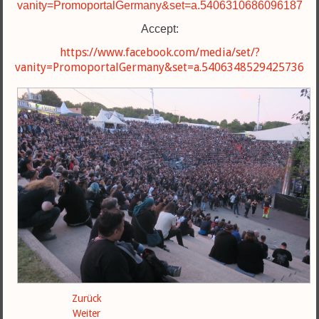
vanity=PromoportalGermany&set=a.5406310686096187
Accept:
https://www.facebook.com/media/set/?
vanity=PromoportalGermany&set=a.5406348529425736
Zurück
Weiter