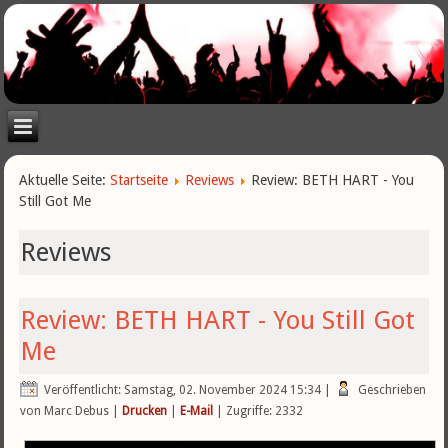
Aktuelle Seite:
Startseite
Reviews
Review: BETH HART - You
Still Got Me
Reviews
Review: BETH HART - You Still Got
Me
Veröffentlicht: Samstag, 02. November 2024 15:34
|
Geschrieben
von Marc Debus
|
Drucken
|
E-Mail
| Zugriffe: 2332