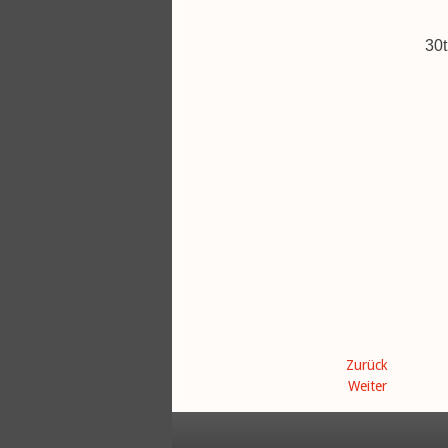
30t
Zurück
Weiter