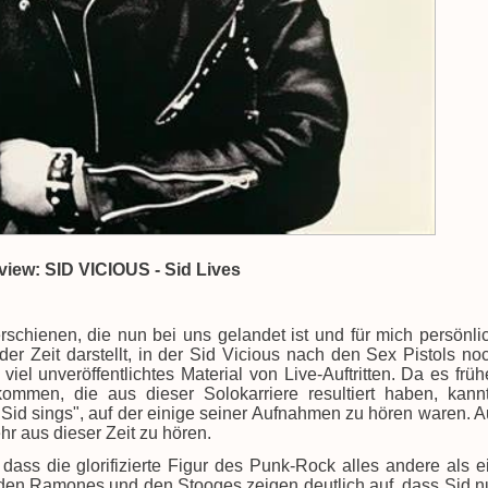
view: SID VICIOUS - Sid Lives
rschienen, die nun bei uns gelandet ist und für mich persönli
r Zeit darstellt, in der Sid Vicious nach den Sex Pistols no
viel unveröffentlichtes Material von Live-Auftritten. Da es früh
mmen, die aus dieser Solokarriere resultiert haben, kann
e "Sid sings", auf der einige seiner Aufnahmen zu hören waren. A
r aus dieser Zeit zu hören.
 dass die glorifizierte Figur des Punk-Rock alles andere als e
den Ramones und den Stooges zeigen deutlich auf, dass Sid n