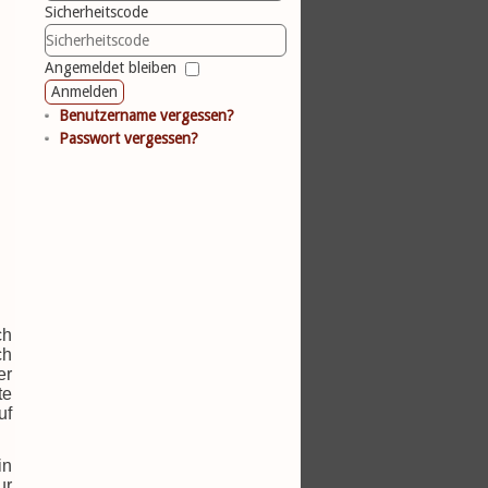
Sicherheitscode
Angemeldet bleiben
Anmelden
Benutzername vergessen?
Passwort vergessen?
ch
ch
er
te
uf
in
ur