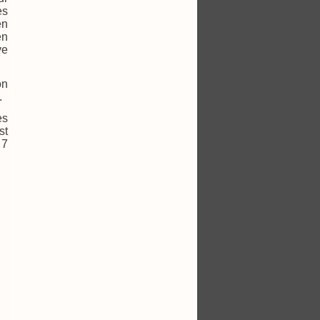
es
en
en
ve
on
.
es
st
 7