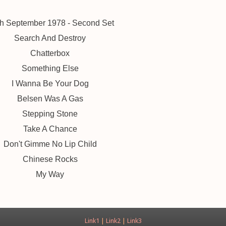
h September 1978 - Second Set
Search And Destroy
Chatterbox
Something Else
I Wanna Be Your Dog
Belsen Was A Gas
Stepping Stone
Take A Chance
Don't Gimme No Lip Child
Chinese Rocks
My Way
Link1
|
Link2
|
Link3