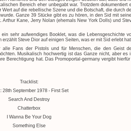
ikalischen Bereich eher unbegabt war. Trotzdem dokumentiert 
hr Wert auf die rebellische Szene und die Botschaft, die durch d
t wurde. Ganze 39 Stücke gibt es zu hören, in den Sid mit sein
. Arthur Kane, Jerry Nolan (ehemals New York Dolls) und Ste
h ein sehr aufwendiges Booklet, was die Lebensgeschichte v
 erzählt Steve Dior auf einigen Seiten, was er mit Sid erlebt hat
r alle Fans der Pistols und für Menschen, die den Geist d
chten. Musikalisch hochwertig ist das Ganze nicht, aber es i
re Berechtigung hat. Das Promoportal-germany vergibt hierfür
Tracklist:
: 28th September 1978 - First Set
Search And Destroy
Chatterbox
I Wanna Be Your Dog
Something Else